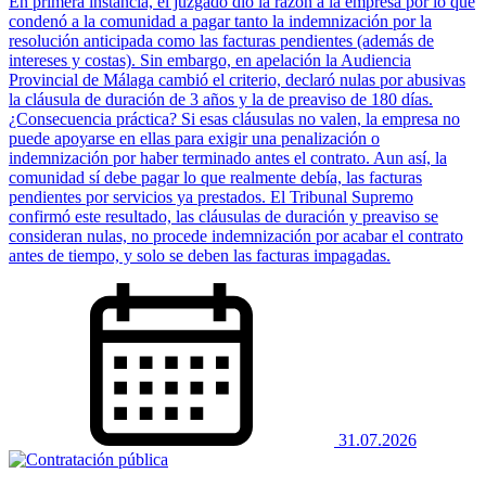
En primera instancia, el juzgado dio la razón a la empresa por lo que
condenó a la comunidad a pagar tanto la indemnización por la
resolución anticipada como las facturas pendientes (además de
intereses y costas). Sin embargo, en apelación la Audiencia
Provincial de Málaga cambió el criterio, declaró nulas por abusivas
la cláusula de duración de 3 años y la de preaviso de 180 días.
¿Consecuencia práctica? Si esas cláusulas no valen, la empresa no
puede apoyarse en ellas para exigir una penalización o
indemnización por haber terminado antes el contrato. Aun así, la
comunidad sí debe pagar lo que realmente debía, las facturas
pendientes por servicios ya prestados. El Tribunal Supremo
confirmó este resultado, las cláusulas de duración y preaviso se
consideran nulas, no procede indemnización por acabar el contrato
antes de tiempo, y solo se deben las facturas impagadas.
31.07.2026