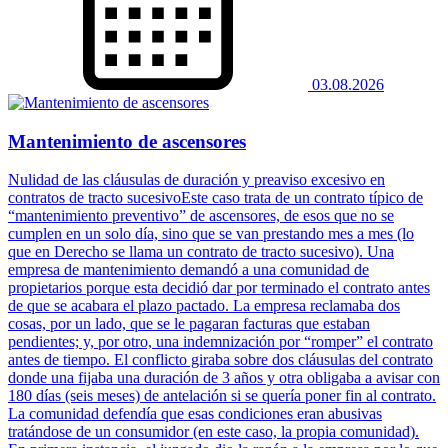
03.08.2026
Mantenimiento de ascensores
Nulidad de las cláusulas de duración y preaviso excesivo en
contratos de tracto sucesivoEste caso trata de un contrato típico de
“mantenimiento preventivo” de ascensores, de esos que no se
cumplen en un solo día, sino que se van prestando mes a mes (lo
que en Derecho se llama un contrato de tracto sucesivo). Una
empresa de mantenimiento demandó a una comunidad de
propietarios porque esta decidió dar por terminado el contrato antes
de que se acabara el plazo pactado. La empresa reclamaba dos
cosas, por un lado, que se le pagaran facturas que estaban
pendientes; y, por otro, una indemnización por “romper” el contrato
antes de tiempo. El conflicto giraba sobre dos cláusulas del contrato
donde una fijaba una duración de 3 años y otra obligaba a avisar con
180 días (seis meses) de antelación si se quería poner fin al contrato.
La comunidad defendía que esas condiciones eran abusivas
tratándose de un consumidor (en este caso, la propia comunidad).