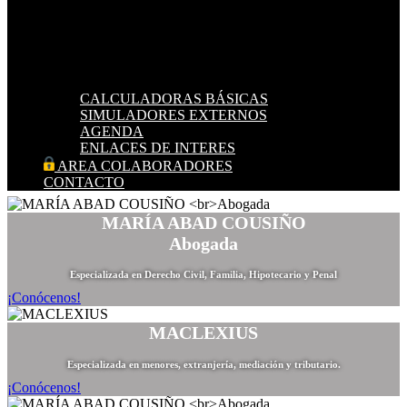
CALCULADORAS BÁSICAS
SIMULADORES EXTERNOS
AGENDA
ENLACES DE INTERES
AREA COLABORADORES
CONTACTO
MARÍA ABAD COUSIÑO
Abogada
Especializada en Derecho Civil, Familia, Hipotecario y Penal
¡Conócenos!
MACLEXIUS
Especializada en menores, extranjería, mediación y tributario.
¡Conócenos!