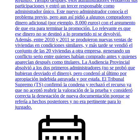
Registro. Tiempo después, esos administradores vendieron sus
participaciones y entró un tercer responsable como
administrador único. Este nuevo administrador conocía el
problema previo, pero aun así pidió a algunos compradores
dinero adicional (por ejemplo, 8.000 euros) con el argumento
de que era para terminar la promoción. Lo relevante es que
ese dinero no se destinó a lo prometido ni se devolvió.
Además, entre 2010 y 2011 se produjeron nuevas ventas de
viviendas en condiciones similares, y más tarde se vendió el
conjunto de las 20 viviendas a otra empresa, generando un
conflicto serio entre quienes habían comprado antes y quienes
aparecían después como titulares. La Audiencia Provincial
absolvió a los dos primeros administradores (no se probó que
hubieran desviado el dinero), pero condenó al último por
apropiación indebida agravada y por estafa. El Tribunal
Supremo (TS) confirmó la condena y rechazó el recurso ya
que no aceptó reabrir la valoración de la prueba y consideró
correcta la denegación de nueva documentación porque se
refería a hechos posteriores y no era pertinente para lo
juzgado.