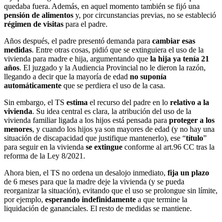
quedaba fuera. Además, en aquel momento también se fijó una
pensión de alimentos
y, por circunstancias previas, no se estableció
régimen de visitas
para el padre.
Años después, el padre presentó demanda para
cambiar esas
medidas
. Entre otras cosas, pidió que se extinguiera el uso de la
vivienda para madre e hija, argumentando que
la hija ya tenía 21
años
. El juzgado y la Audiencia Provincial no le dieron la razón,
llegando a decir que la mayoría de edad
no suponía
automáticamente
que se perdiera el uso de la casa.
Sin embargo, el TS
estima
el recurso del padre en lo
relativo a la
vivienda
. Su idea central es clara, la atribución del uso de la
vivienda familiar ligada a los hijos está pensada para
proteger a los
menores
, y cuando los hijos ya son mayores de edad (y no hay una
situación de discapacidad que justifique mantenerlo), ese “
título
”
para seguir en la vivienda
se extingue
conforme al art.96 CC tras la
reforma de la Ley 8/2021.
Ahora bien, el TS no ordena un desalojo inmediato,
fija un plazo
de 6 meses para que la madre deje la vivienda (y se pueda
reorganizar la situación), evitando que el uso se prolongue sin límite,
por ejemplo,
esperando indefinidamente
a que termine la
liquidación de gananciales. El resto de medidas se mantiene.