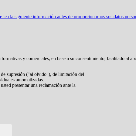
ea la siguiente información antes de proporcionarnos sus datos perso
nformativas y comerciales, en base a su consentimiento, facilitado al ap
de supresión ("al olvido"), de limitación del
ividuales automatizadas.
 usted presentar una reclamación ante la